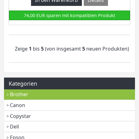
74,00 EUR sparen mit kompatiblen Produkt
Zeige
1
bis
5
(von insgesamt
5
neuen Produkten)
Kategorien
Brother
Canon
Copystar
Dell
Epson