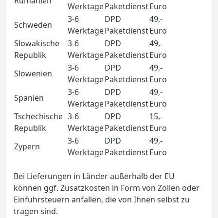
Rumänien
Werktage
Paketdienst
Euro
3-6
DPD
49,-
Schweden
Werktage
Paketdienst
Euro
Slowakische
3-6
DPD
49,-
Republik
Werktage
Paketdienst
Euro
3-6
DPD
49,-
Slowenien
Werktage
Paketdienst
Euro
3-6
DPD
49,-
Spanien
Werktage
Paketdienst
Euro
Tschechische
3-6
DPD
15,-
Republik
Werktage
Paketdienst
Euro
3-6
DPD
49,-
Zypern
Werktage
Paketdienst
Euro
Bei Lieferungen in Länder außerhalb der EU
können ggf. Zusatzkosten in Form von Zöllen oder
Einfuhrsteuern anfallen, die von Ihnen selbst zu
tragen sind.