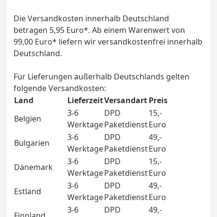
Die Versandkosten innerhalb Deutschland
betragen 5,95 Euro*. Ab einem Warenwert von
99,00 Euro* liefern wir versandkostenfrei innerhalb
Deutschland.
Für Lieferungen außerhalb Deutschlands gelten
folgende Versandkosten:
Land
Lieferzeit
Versandart
Preis
3-6
DPD
15,-
Belgien
Werktage
Paketdienst
Euro
3-6
DPD
49,-
Bulgarien
Werktage
Paketdienst
Euro
3-6
DPD
15,-
Dänemark
Werktage
Paketdienst
Euro
3-6
DPD
49,-
Estland
Werktage
Paketdienst
Euro
3-6
DPD
49,-
Finnland