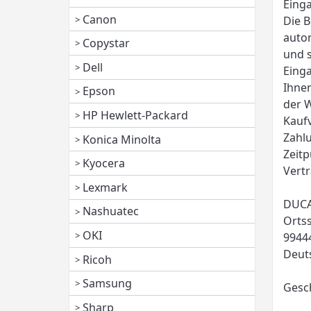
Einga
Canon
Die B
autom
Copystar
und s
Dell
Einga
Ihnen
Epson
der W
HP Hewlett-Packard
Kaufv
Zahl
Konica Minolta
Zeitp
Kyocera
Vertr
Lexmark
DUCA
Nashuatec
Ortss
OKI
9944
Deut
Ricoh
Samsung
Gesch
Sharp