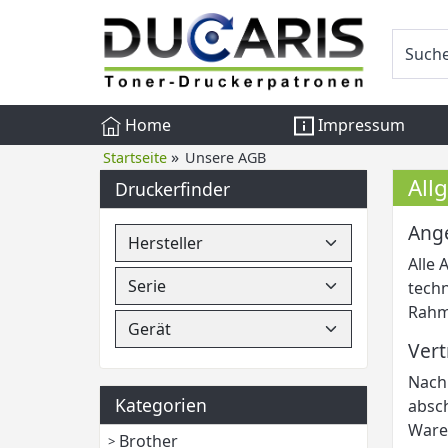
Home
Impressum
»
Startseite
Unsere AGB
All
Druckerfinder
Ang
Alle 
tech
Rahm
Vert
Nach 
Kategorien
absch
Waren
Brother