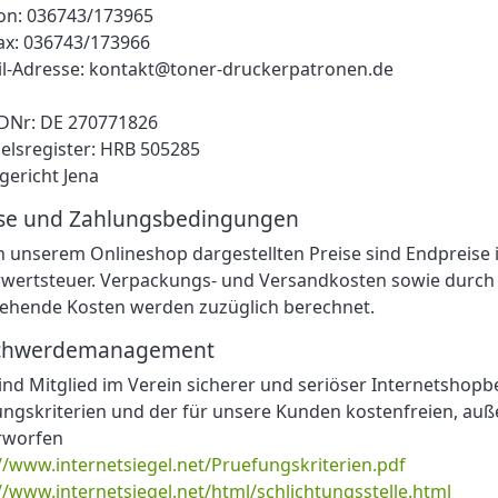
on: 036743/173965
ax: 036743/173966
il-Adresse: kontakt@toner-druckerpatronen.de
IDNr: DE 270771826
elsregister: HRB 505285
ericht Jena
ise und Zahlungsbedingungen
in unserem Onlineshop dargestellten Preise sind Endpreise 
ertsteuer. Verpackungs- und Versandkosten sowie durch di
tehende Kosten werden zuzüglich berechnet.
chwerdemanagement
ind Mitglied im Verein sicherer und seriöser Internetshopb
ngskriterien und der für unsere Kunden kostenfreien, auße
rworfen
//www.internetsiegel.net/Pruefungskriterien.pdf
//www.internetsiegel.net/html/schlichtungsstelle.html