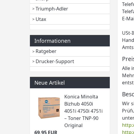
Telef
Triumph-Adler
Telef
E-Ma
Utax
USt-
Hand
Informationen
Amtsg
Ratgeber
Pre
Drucker-Support
Alle 
Mehrw
Neue Artikel
ents
Bes
Konica Minolta
Wir s
Bizhub 4050i
Prüfu
4051i 4750i 4751i
unte
– Toner TNP-90
http:
Original
http:
69,95 EUR