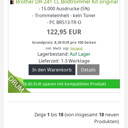
Brother DR-241 CL Bildtrommel Kit original
- 15.000 Ausdrucke (5%)
- Trommeleinheit - kein Toner
- PC BR513-TR-O
122,95 EUR
Grundpreis: 8,20 EUR pro 100 Seiten
inkl. MwSt.
zzgl.
Versand
Lagerbestand:
Auf Lager
Lieferzeit: 1-3 Werktage
Details
68,00 EUR sparen mit kompatiblen Produkt
Zeige
1
bis
18
(von insgesamt
18
neuen
Produkten)