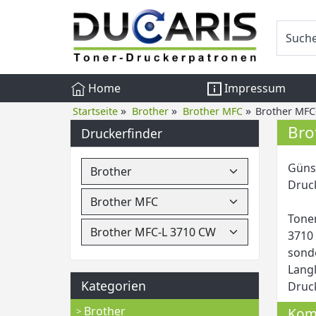
Home
Impressum
»
»
»
Startseite
Brother
Brother MFC
Brother MFC
Bro
Druckerfinder
Günst
Druck
Toner
3710 
sonde
Langl
Kategorien
Druc
Brother
Komp