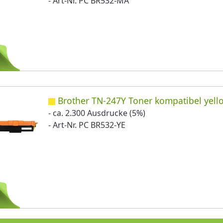
- Art-Nr. PC BR532-MA
Brother TN-247Y Toner kompatibel yell
- ca. 2.300 Ausdrucke (5%)
- Art-Nr. PC BR532-YE