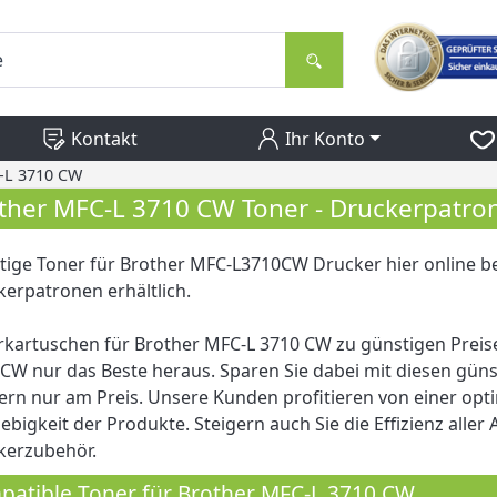
Kontakt
Ihr Konto
-L 3710 CW
ther MFC-L 3710 CW Toner - Druckerpatro
ige Toner für Brother MFC-L3710CW Drucker hier online be
erpatronen erhältlich.
kartuschen für Brother MFC-L 3710 CW zu günstigen Preis
CW nur das Beste heraus. Sparen Sie dabei mit diesen günst
rn nur am Preis. Unsere Kunden profitieren von einer opt
ebigkeit der Produkte. Steigern auch Sie die Effizienz all
kerzubehör.
atible Toner für Brother MFC-L 3710 CW