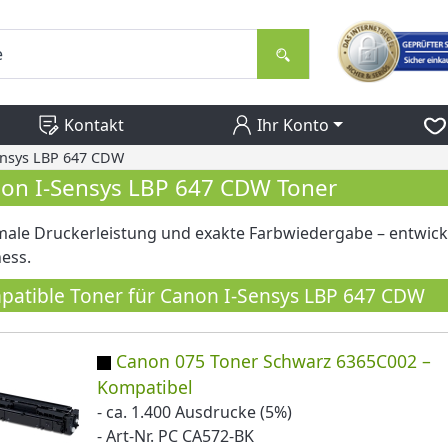
Kontakt
Ihr Konto
ensys LBP 647 CDW
on I-Sensys LBP 647 CDW Toner
ale Druckerleistung und exakte Farbwiedergabe – entwicke
ess.
atible Toner für Canon I-Sensys LBP 647 CDW
Canon 075 Toner Schwarz 6365C002 –
Kompatibel
- ca. 1.400 Ausdrucke (5%)
- Art-Nr. PC CA572-BK