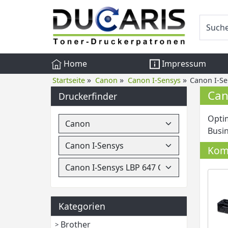
Home
Impressum
»
»
»
Startseite
Canon
Canon I-Sensys
Canon I-S
Can
Druckerfinder
Optim
Busin
Komp
Kategorien
Brother