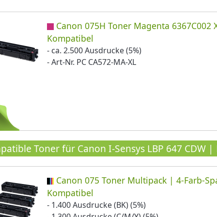
Canon 075H Toner Magenta 6367C002 X
Kompatibel
- ca. 2.500 Ausdrucke (5%)
- Art-Nr. PC CA572-MA-XL
atible Toner für Canon I-Sensys LBP 647 CDW | 
Canon 075 Toner Multipack | 4-Farb-Spa
Kompatibel
- 1.400 Ausdrucke (BK) (5%)
- 1.300 Ausdrucke (C/M/Y) (5%)