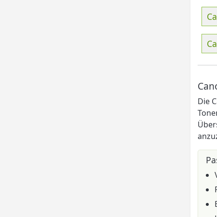
Ca
Ca
Cano
Die C
Toner
Übers
anzu
Pa