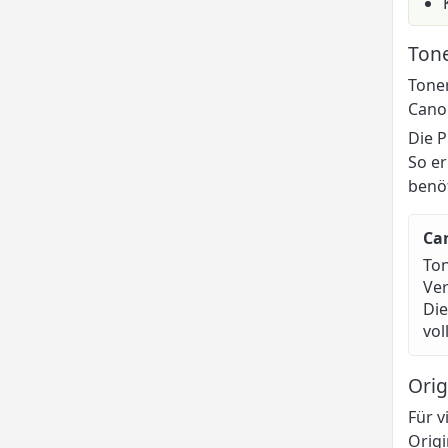
Tone
Toner
Canon
Die P
So er
benö
Ca
Ton
Ver
Die
vol
Orig
Für v
Origi