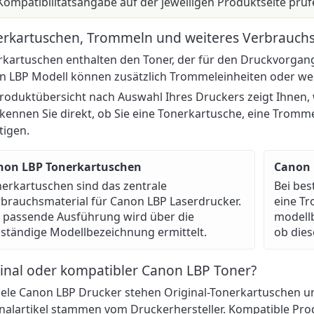
Kompatibilitätsangabe auf der jeweiligen Produktseite prüf
rkartuschen, Trommeln und weiteres Verbrauchs
kartuschen enthalten den Toner, der für den Druckvorgang
 LBP Modell können zusätzlich Trommeleinheiten oder wei
roduktübersicht nach Auswahl Ihres Druckers zeigt Ihnen, w
kennen Sie direkt, ob Sie eine Tonerkartusche, eine Tromm
tigen.
non LBP Tonerkartuschen
Canon
erkartuschen sind das zentrale
Bei bes
brauchsmaterial für Canon LBP Laserdrucker.
eine Tr
 passende Ausführung wird über die
modell
lständige Modellbezeichnung ermittelt.
ob dies
inal oder kompatibler Canon LBP Toner?
iele Canon LBP Drucker stehen Original-Tonerkartuschen u
nalartikel stammen vom Druckerhersteller. Kompatible Pro