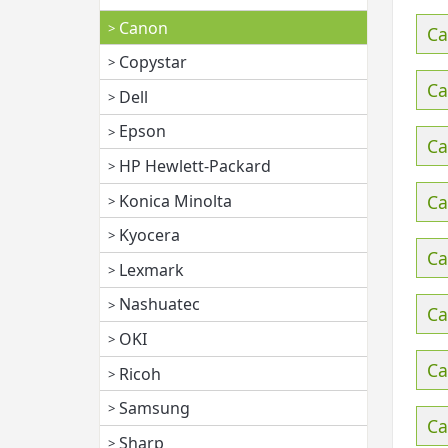
Canon
Ca
Copystar
Ca
Dell
Epson
Ca
HP Hewlett-Packard
Konica Minolta
Ca
Kyocera
Ca
Lexmark
Nashuatec
Ca
OKI
Ca
Ricoh
Samsung
Ca
Sharp