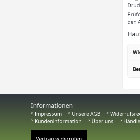
Druc
Prüfe
den A
Häu
Wi
Be
Informationen
Impressum
Unsere AGB
Widerrufsre
Kundeninformation
Über uns
Händl
Vertrag widerrufen