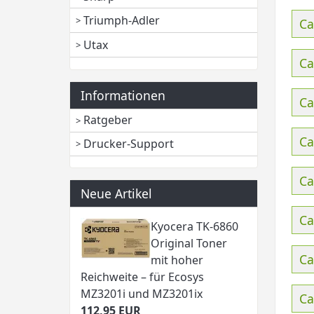
Triumph-Adler
Ca
Utax
Ca
Informationen
Ca
Ratgeber
Ca
Drucker-Support
Ca
Neue Artikel
Ca
Kyocera TK-6860
Original Toner
Ca
mit hoher
Reichweite – für Ecosys
MZ3201i und MZ3201ix
Ca
112,95 EUR