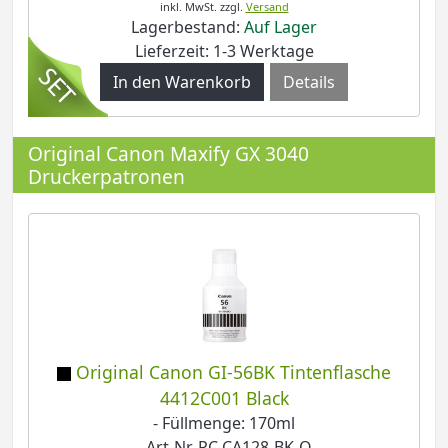
inkl. MwSt.
zzgl.
Versand
Lagerbestand:
Auf Lager
Lieferzeit: 1-3 Werktage
Details
Original Canon Maxify GX 3040
Druckerpatronen
Original Canon GI-56BK Tintenflasche
4412C001 Black
- Füllmenge: 170ml
- Art-Nr. PC CA128-BK-O