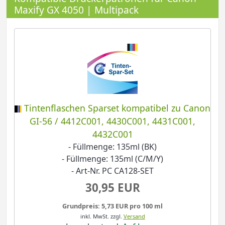
Maxify GX 4050 | Multipack
Tintenflaschen Sparset kompatibel zu Canon
GI-56 / 4412C001, 4430C001, 4431C001,
4432C001
- Füllmenge: 135ml (BK)
- Füllmenge: 135ml (C/M/Y)
- Art-Nr. PC CA128-SET
30,95 EUR
Grundpreis: 5,73 EUR pro 100 ml
inkl. MwSt.
zzgl.
Versand