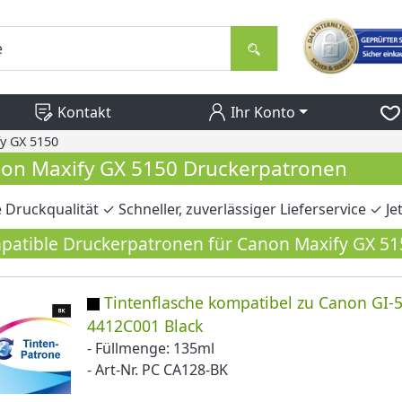
Kontakt
Ihr Konto
y GX 5150
on Maxify GX 5150 Druckerpatronen
 Druckqualität ✓ Schneller, zuverlässiger Lieferservice ✓ J
atible Druckerpatronen für Canon Maxify GX 51
Tintenflasche kompatibel zu Canon GI-
4412C001 Black
- Füllmenge: 135ml
- Art-Nr. PC CA128-BK