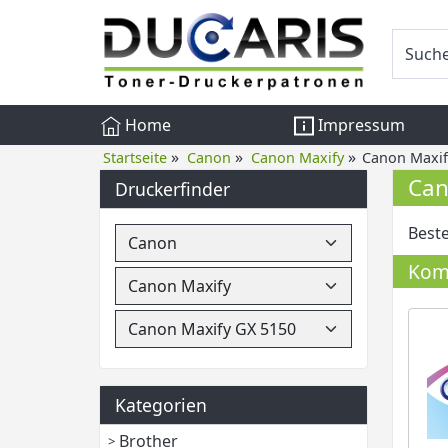
Home
Impressum
»
»
»
Startseite
Canon
Canon Maxify
Canon Maxif
Can
Druckerfinder
Beste
Komp
Kategorien
Brother