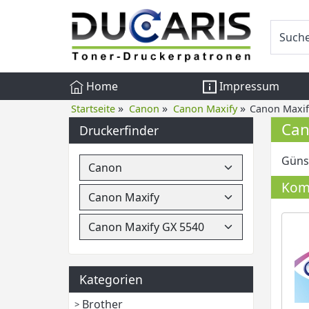
Home
Impressum
»
»
»
Startseite
Canon
Canon Maxify
Canon Maxif
Can
Druckerfinder
Günst
Komp
Kategorien
Brother