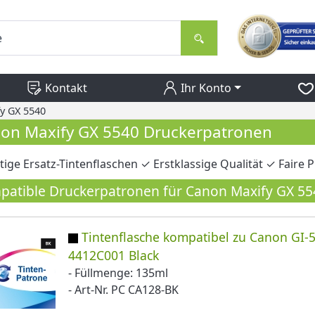
Kontakt
Ihr Konto
y GX 5540
on Maxify GX 5540 Druckerpatronen
ige Ersatz-Tintenflaschen ✓ Erstklassige Qualität ✓ Faire Pr
atible Druckerpatronen für Canon Maxify GX 55
Tintenflasche kompatibel zu Canon GI-
4412C001 Black
- Füllmenge: 135ml
- Art-Nr. PC CA128-BK