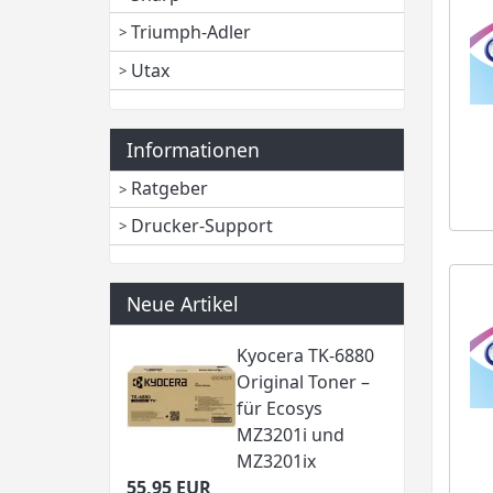
Triumph-Adler
Utax
Informationen
Ratgeber
Drucker-Support
Neue Artikel
Kyocera TK-6880
Original Toner –
für Ecosys
MZ3201i und
MZ3201ix
55,95 EUR