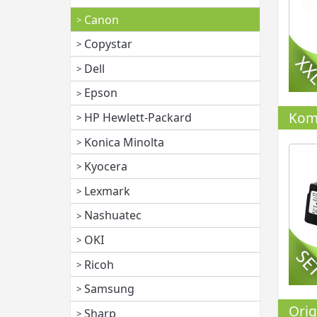
Canon
Copystar
Dell
Epson
Komp
HP Hewlett-Packard
Konica Minolta
Kyocera
Lexmark
Nashuatec
OKI
Ricoh
Samsung
Orig
Sharp