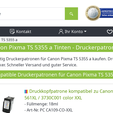
Kontakt
Ihr Konto
 TS 5355 a
on Pixma TS 5355 a Tinten - Druckerpatr
ig Druckerpatronen für Canon Pixma TS 5355 a kaufen. Dr
er. Schneller Versand und guter Service.
atible Druckerpatronen für Canon Pixma TS 535
Druckkopfpatrone kompatibel zu Canon
561XL / 3730C001 color XXL
- Füllmenge: 18ml
- Art-Nr. PC CA109-CO-XXL