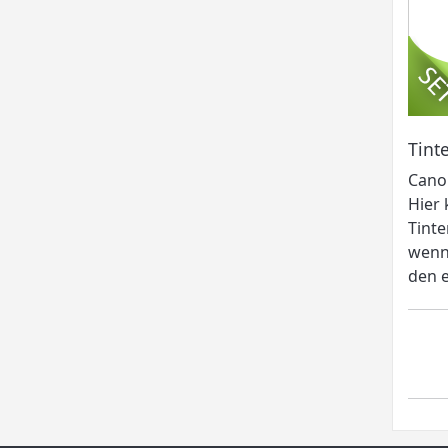
Tint
Canon
Hier 
Tinte
wenn 
den e