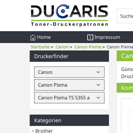
Home
Impressum
»
»
»
Startseite
Canon
Canon Pixma
Canon Pixma
Can
Druckerfinder
Günst
Druck
Komp
Kategorien
Brother