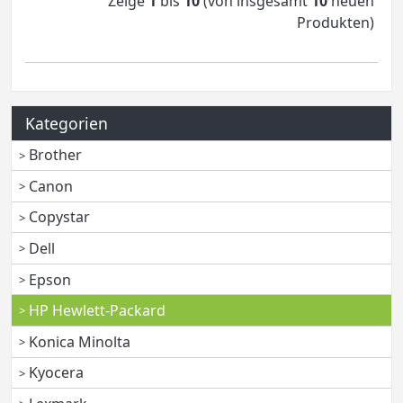
Zeige
1
bis
10
(von insgesamt
10
neuen
Produkten)
Kategorien
Brother
Canon
Copystar
Dell
Epson
HP Hewlett-Packard
Konica Minolta
Kyocera