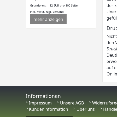
der k
Grundpreis: 1,12 EUR pro 100 Seiten
Unerl
inkl. MwSt.
zzgl.
Versand
gefül
mehr anzeigen
Druc
Nicht
den V
Druck
Deutl
erwor
auf e
Onli
Informationen
Impressum
Unsere AGB
Widerrufsre
Kundeninformation
Über uns
Händl