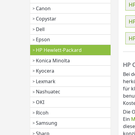
HP
Canon
Copystar
HP
Dell
HP
Epson
HP Hewlett-Packard
Konica Minolta
HP O
Kyocera
Bei d
Lexmark
herkö
für k
Nashuatec
benut
OKI
Koste
Die O
Ricoh
Ein
M
Samsung
diese
Sharp
konzi