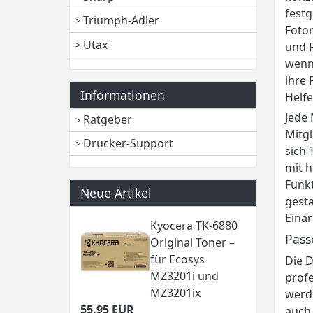
festg
Triumph-Adler
Foto
Utax
und F
wenn 
ihre 
Informationen
Helfe
Jede 
Ratgeber
Mitgl
Drucker-Support
sich 
mit h
Funkt
Neue Artikel
gesta
Einar
Kyocera TK-6880
Pass
Original Toner –
für Ecosys
Die D
MZ3201i und
profe
MZ3201ix
werde
55,95 EUR
auch 