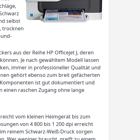
chläge,
 Schwarz
nd selbst
, trocknen
ound-
ers aus der Reihe HP Officejet J, deren
n können. Je nach gewähltem Modell lassen
ken, immer in professioneller Qualität und
nnen gehört ebenso zum breit gefächerten
r Komponenten ist gut dokumentiert und
ien einen raschen Zugang ohne lange
ot reicht vom kleinen Heimgerät bis zum
sungen von 4 800 bis 1 200 dpi erreicht
en im reinem Schwarz-Weiß-Druck sorgen
ten. Wer weniger braucht, greift zu einem