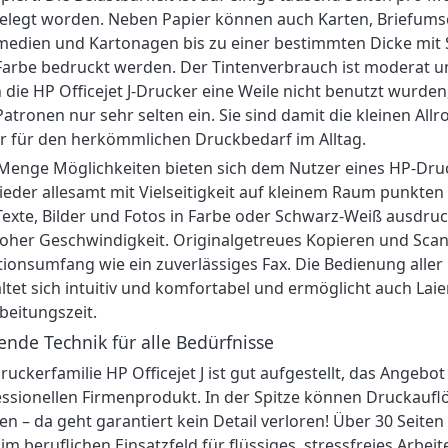
elegt worden. Neben Papier können auch Karten, Briefums
medien und Kartonagen bis zu einer bestimmten Dicke mit
arbe bedruckt werden. Der Tintenverbrauch ist moderat u
die HP Officejet J-Drucker eine Weile nicht benutzt wurden
Patronen nur sehr selten ein. Sie sind damit die kleinen Allr
r für den herkömmlichen Druckbedarf im Alltag.
Menge Möglichkeiten bieten sich dem Nutzer eines HP-Druck
ieder allesamt mit Vielseitigkeit auf kleinem Raum punkte
Texte, Bilder und Fotos in Farbe oder Schwarz-Weiß ausdruc
oher Geschwindigkeit. Originalgetreues Kopieren und Sca
ionsumfang wie ein zuverlässiges Fax. Die Bedienung alle
ltet sich intuitiv und komfortabel und ermöglicht auch La
beitungszeit.
ende Technik für alle Bedürfnisse
ruckerfamilie HP Officejet J ist gut aufgestellt, das Angeb
ssionellen Firmenprodukt. In der Spitze können Druckauflö
n – da geht garantiert kein Detail verloren! Über 30 Seit
im beruflichen Einsatzfeld für flüssiges, stressfreies Arbei