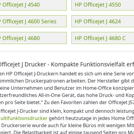
 Officejet J 4540
HP Officejet J 4550
 Officejet J 4600 Series
HP Officejet J 4624
 Officejet J 4680
HP Officejet J 4680 C
fficejet J Drucker - Kompakte Funktionsvielfalt erf
en HP Officejet J-Druckern handelt es sich um eine Serie v
mmlichen Druckerpatronen arbeiten. Der Hersteller gibt dazu
leine Unternehmen und Benutzer im Home-Office konzipiert
zerfreundliches All-in-One Gerät, das hohe Druck- und Ko
n pro Seite bietet.“ Zu den Favoriten zählen der Officejet J5
fficejet J-Drucker sind klein, kompakt und dennoch leistung
ultifunktionsdrucker
gehört heutzutage in jedes Home Offi
 Druckerserie wurde auch für kleine Büros mit wenigen Mi
piert. Die Belastbarkeit ist auf einige tausend Seiten pro M