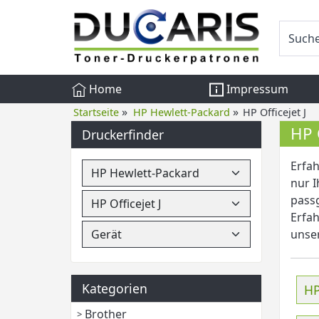
Home
Impressum
»
»
Startseite
HP Hewlett-Packard
HP Officejet J
HP 
Druckerfinder
Erfah
nur I
pass
Erfah
unser
Kategorien
HP
Brother