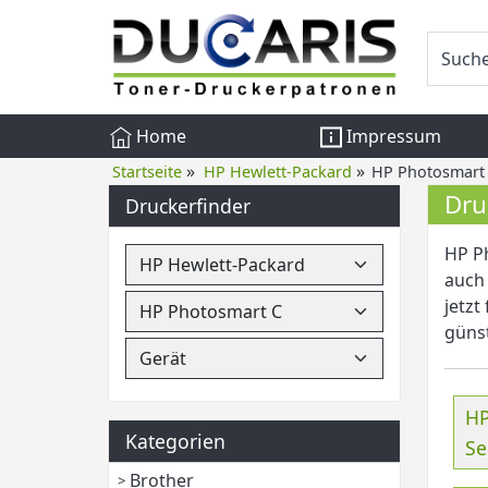
Home
Impressum
»
»
Startseite
HP Hewlett-Packard
HP Photosmart
Dru
Druckerfinder
HP Ph
auch 
jetzt
günst
HP
Kategorien
Se
Brother