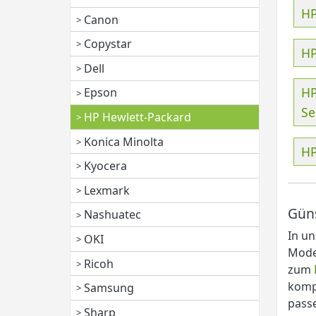
HP
Canon
Copystar
HP
Dell
HP
Epson
Se
HP Hewlett-Packard
Konica Minolta
HP
Kyocera
Lexmark
Güns
Nashuatec
In un
OKI
Mode
Ricoh
zum
komp
Samsung
pass
Sharp