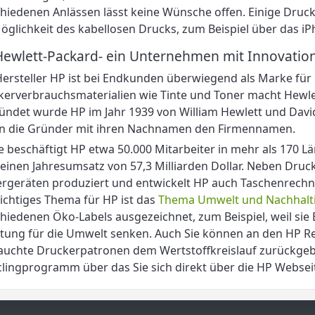
hiedenen Anlässen lässt keine Wünsche offen. Einige Druck
öglichkeit des kabellosen Drucks, zum Beispiel über das 
ewlett-Packard- ein Unternehmen mit Innovatio
ersteller HP ist bei Endkunden überwiegend als Marke für
kerverbrauchsmaterialien wie Tinte und Toner macht Hewl
ndet wurde HP im Jahr 1939 von William Hewlett und David
n die Gründer mit ihren Nachnamen den Firmennamen.
 beschäftigt HP etwa 50.000 Mitarbeiter in mehr als 170 L
einen Jahresumsatz von 57,3 Milliarden Dollar. Neben Druc
rgeräten produziert und entwickelt HP auch Taschenrechn
ichtiges Thema für HP ist das
Thema Umwelt und Nachhalti
hiedenen Öko-Labels ausgezeichnet, zum Beispiel, weil sie
stung für die Umwelt senken. Auch Sie können an den HP 
uchte Druckerpatronen dem Wertstoffkreislauf zurückgeben
lingprogramm über das Sie sich direkt über die HP Websei