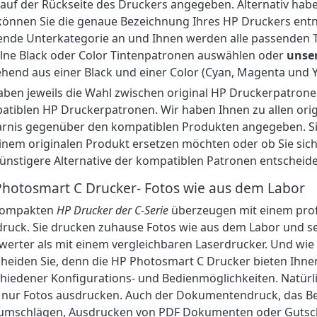
auf der Rückseite des Druckers angegeben. Alternativ haben
können Sie die genaue Bezeichnung Ihres HP Druckers entn
ende Unterkategorie an und Ihnen werden alle passenden T
lne Black oder Color Tintenpatronen auswählen oder
unser
hend aus einer Black und einer Color (Cyan, Magenta und 
aben jeweils die Wahl zwischen original HP Druckerpatron
tiblen HP Druckerpatronen. Wir haben Ihnen zu allen ori
arnis gegenüber den kompatiblen Produkten angegeben. Sie
inem originalen Produkt ersetzen möchten oder ob Sie sich f
günstigere Alternative der kompatiblen Patronen entscheide
hotosmart C Drucker- Fotos wie aus dem Labor
kompakten
HP Drucker der C-Serie
überzeugen mit einem prof
ruck. Sie drucken zuhause Fotos wie aus dem Labor und se
werter als mit einem vergleichbaren Laserdrucker. Und wie
heiden Sie, denn die HP Photosmart C Drucker bieten Ihnen
hiedener Konfigurations- und Bedienmöglichkeiten. Natür
t nur Fotos ausdrucken. Auch der Dokumentendruck, das B
fumschlägen, Ausdrucken von PDF Dokumenten oder Gutsc