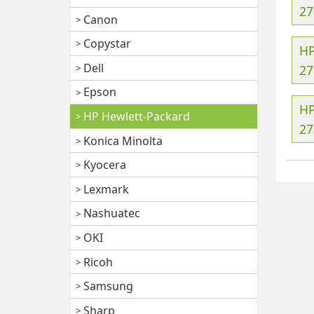
27
Canon
Copystar
HP
Dell
27
Epson
HP
HP Hewlett-Packard
27
Konica Minolta
Kyocera
Lexmark
Nashuatec
OKI
Ricoh
Samsung
Sharp