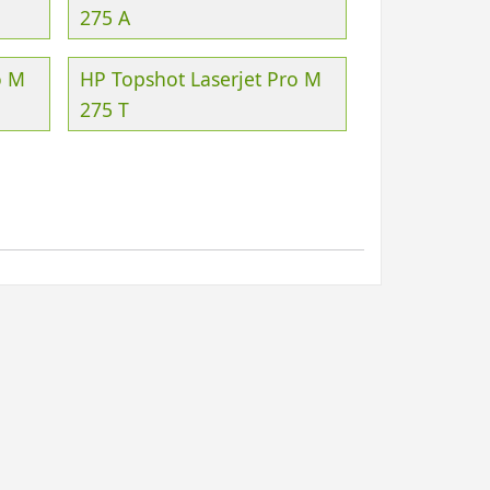
275 A
o M
HP Topshot Laserjet Pro M
275 T