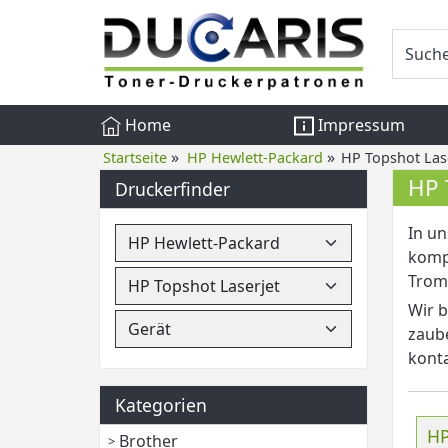
Home
Impressum
»
»
Startseite
HP Hewlett-Packard
HP Topshot Las
HP 
Druckerfinder
In un
kompe
Trom
Wir b
zaub
konta
Kategorien
HP
Brother