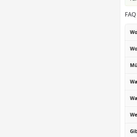
FAQ 
Wo
Wo
Mü
Wa
Wa
We
Gi