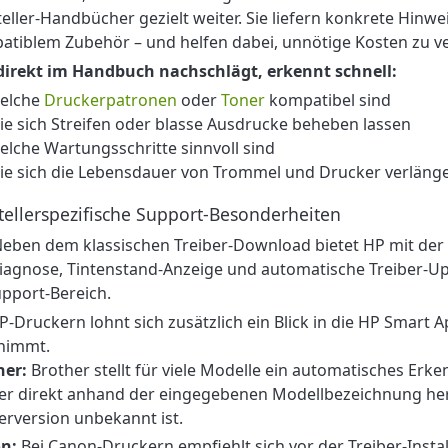
eller-Handbücher gezielt weiter. Sie liefern konkrete Hinw
atiblem Zubehör – und helfen dabei, unnötige Kosten zu v
direkt im Handbuch nachschlägt, erkennt schnell:
elche
Druckerpatronen
oder
Toner
kompatibel sind
ie sich Streifen oder blasse Ausdrucke beheben lassen
elche Wartungsschritte sinnvoll sind
ie sich die Lebensdauer von Trommel und Drucker verlänge
tellerspezifische Support-Besonderheiten
eben dem klassischen Treiber-Download bietet HP mit der „
iagnose, Tintenstand-Anzeige und automatische Treiber-Upd
pport-Bereich.
P-Druckern lohnt sich zusätzlich ein Blick in die HP Smart 
nimmt.
her:
Brother stellt für viele Modelle ein automatisches Erk
er direkt anhand der eingegebenen Modellbezeichnung her
erversion unbekannt ist.
n:
Bei Canon-Druckern empfiehlt sich vor der Treiber-Install