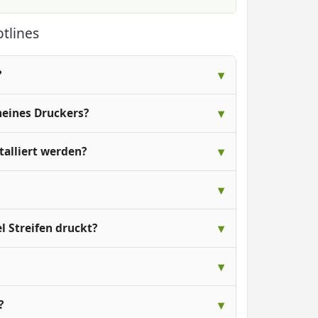
tlines
?
meines Druckers?
alliert werden?
 Streifen druckt?
?