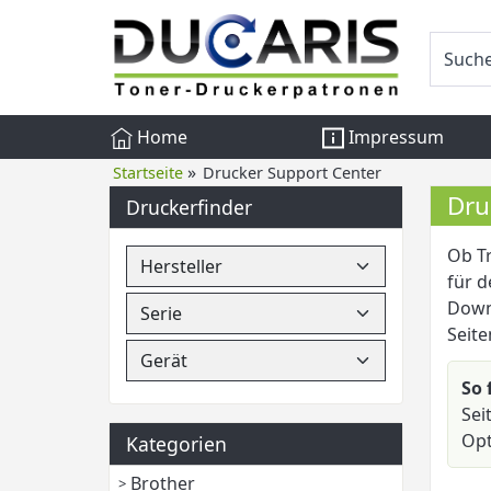
Home
Impressum
»
Startseite
Drucker Support Center
Dru
Druckerfinder
Ob Tr
für d
Down
Seit
So 
Sei
Opt
Kategorien
Brother