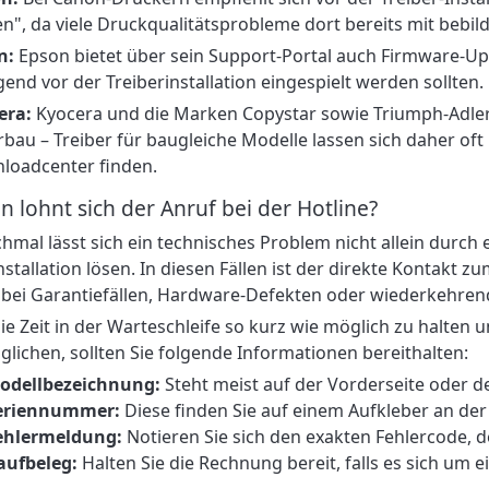
n", da viele Druckqualitätsprobleme dort bereits mit bebil
n:
Epson bietet über sein Support-Portal auch Firmware-Up
end vor der Treiberinstallation eingespielt werden sollten.
era:
Kyocera und die Marken Copystar sowie Triumph-Adler/
bau – Treiber für baugleiche Modelle lassen sich daher of
loadcenter finden.
 lohnt sich der Anruf bei der Hotline?
mal lässt sich ein technisches Problem nicht allein durch 
stallation lösen. In diesen Fällen ist der direkte Kontakt z
bei Garantiefällen, Hardware-Defekten oder wiederkehren
e Zeit in der Warteschleife so kurz wie möglich zu halten 
lichen, sollten Sie folgende Informationen bereithalten:
odellbezeichnung:
Steht meist auf der Vorderseite oder d
eriennummer:
Diese finden Sie auf einem Aufkleber an der
ehlermeldung:
Notieren Sie sich den exakten Fehlercode, d
aufbeleg:
Halten Sie die Rechnung bereit, falls es sich um e