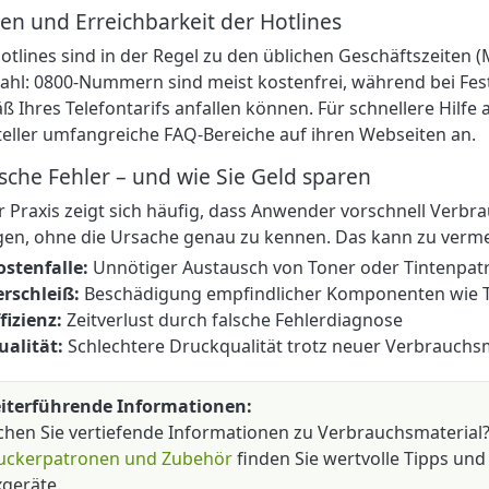
en und Erreichbarkeit der Hotlines
otlines sind in der Regel zu den üblichen Geschäftszeiten (M
ahl: 0800-Nummern sind meist kostenfrei, während bei F
 Ihres Telefontarifs anfallen können. Für schnellere Hilfe 
eller umfangreiche FAQ-Bereiche auf ihren Webseiten an.
sche Fehler – und wie Sie Geld sparen
r Praxis zeigt sich häufig, dass Anwender vorschnell Verb
gen, ohne die Ursache genau zu kennen. Das kann zu verm
ostenfalle:
Unnötiger Austausch von Toner oder Tintenpat
erschleiß:
Beschädigung empfindlicher Komponenten wie 
fizienz:
Zeitverlust durch falsche Fehlerdiagnose
ualität:
Schlechtere Druckqualität trotz neuer Verbrauchsm
iterführende Informationen:
chen Sie vertiefende Informationen zu Verbrauchsmaterial
uckerpatronen und Zubehör
finden Sie wertvolle Tipps und
xgeräte.