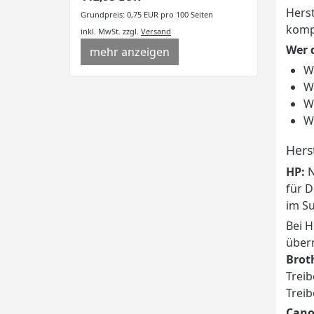
Herst
Grundpreis: 0,75 EUR pro 100 Seiten
komp
inkl. MwSt.
zzgl.
Versand
Wer 
mehr anzeigen
W
W
W
W
Hers
HP:
N
für D
im Su
Bei H
über
Brot
Treib
Treib
Cano