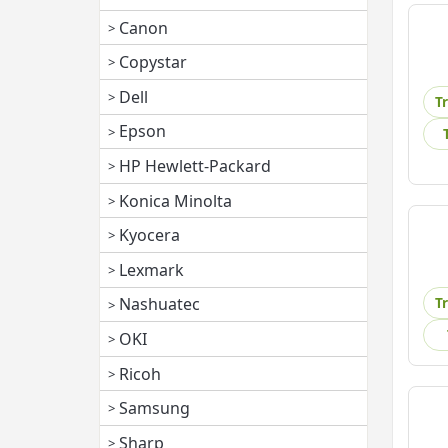
Canon
Copystar
Dell
T
Epson
HP Hewlett-Packard
Konica Minolta
Kyocera
Lexmark
T
Nashuatec
OKI
Ricoh
Samsung
Sharp