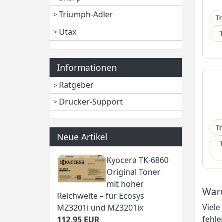
Triumph-Adler
T
Utax
Informationen
Ratgeber
Drucker-Support
T
Neue Artikel
Kyocera TK-6860
Original Toner
mit hoher
War
Reichweite – für Ecosys
Viele
MZ3201i und MZ3201ix
fehle
112,95 EUR