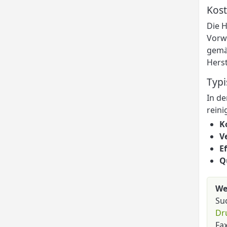
Kost
Die H
Vorw
gemäß
Herst
Typi
In de
reini
K
V
Ef
Q
We
Su
Dr
Fa