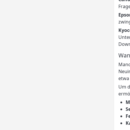
Frage
Epso
zwing
Kyoc
Unter
Down
Wann
Manch
Neuin
etwa 
Um di
ermög
M
S
F
K