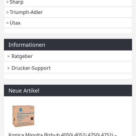
Sharp
Triumph-Adler
Utax
Informationen
Ratgeber
Drucker-Support
Neue Artikel
Konica Minolta Bizhub 4050i 4051i 4750i 4751i –