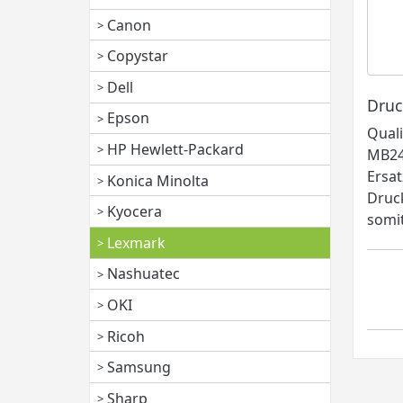
Canon
Copystar
Dell
Druc
Epson
Quali
HP Hewlett-Packard
MB24
Ersat
Konica Minolta
Druck
Kyocera
somit
Lexmark
Nashuatec
OKI
Ricoh
Samsung
Sharp