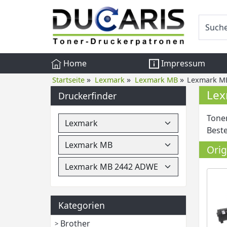
Home
Impressum
»
»
»
Startseite
Lexmark
Lexmark MB
Lexmark M
Lex
Druckerfinder
Toner
Beste
Ori
Kategorien
Brother