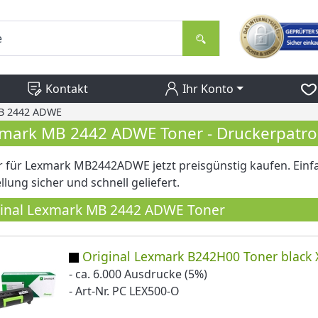
Kontakt
Ihr Konto
B 2442 ADWE
mark MB 2442 ADWE Toner - Druckerpatr
 für Lexmark MB2442ADWE jetzt preisgünstig kaufen. Einf
llung sicher und schnell geliefert.
ginal Lexmark MB 2442 ADWE Toner
Original Lexmark B242H00 Toner black 
- ca. 6.000 Ausdrucke (5%)
- Art-Nr. PC LEX500-O