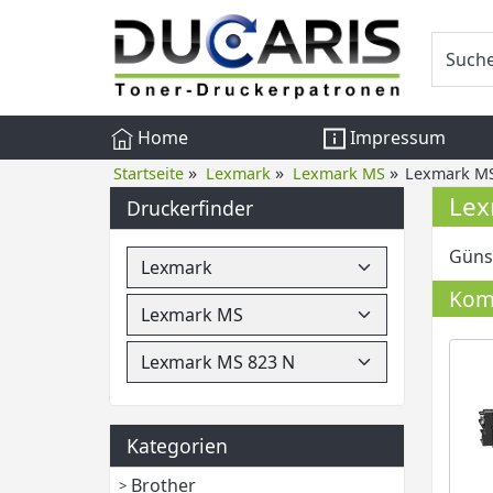
Home
Impressum
»
»
»
Startseite
Lexmark
Lexmark MS
Lexmark MS
Lex
Druckerfinder
Günst
Komp
Kategorien
Brother