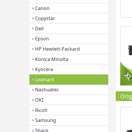
Canon
Copystar
Dell
Epson
HP Hewlett-Packard
Konica Minolta
Kyocera
Lexmark
Nashuatec
Orig
OKI
Ricoh
Samsung
Sharp