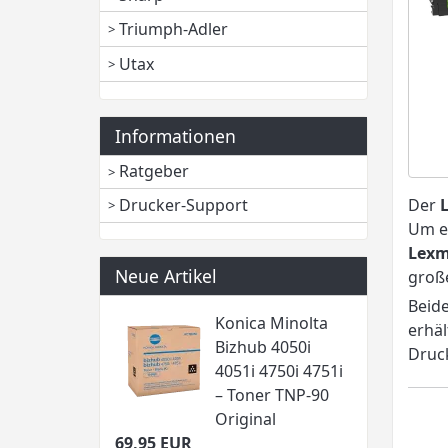
Triumph-Adler
Utax
Informationen
Ratgeber
Der
Drucker-Support
Um ei
Lexm
Neue Artikel
groß
Beide
Konica Minolta
erhäl
Bizhub 4050i
Druck
4051i 4750i 4751i
– Toner TNP-90
Original
69,95 EUR