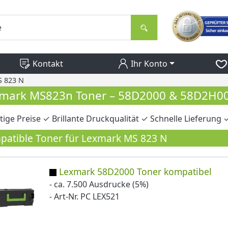
Kontakt
Ihr Konto
 823 N
mark MS823n Toner – 58D2000 & 58D2H00 
ige Preise ✓ Brillante Druckqualität ✓ Schnelle Lieferung ✓
atible Toner für Lexmark MS 823 N
Lexmark 58D2000 Toner kompatibel
- ca. 7.500 Ausdrucke (5%)
- Art-Nr. PC LEX521