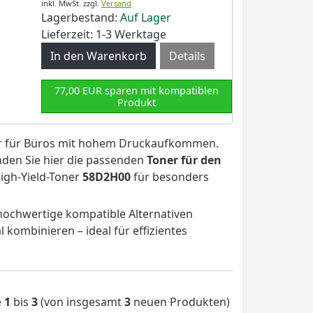
inkl. MwSt.
zzgl.
Versand
Lagerbestand:
Auf Lager
Lieferzeit: 1-3 Werktage
Details
77,00 EUR sparen mit kompatiblen
Produkt
ker für Büros mit hohem Druckaufkommen.
nden Sie hier die passenden
Toner für den
igh-Yield-Toner
58D2H00
für besonders
 hochwertige kompatible Alternativen
 kombinieren – ideal für effizientes
e
1
bis
3
(von insgesamt
3
neuen Produkten)