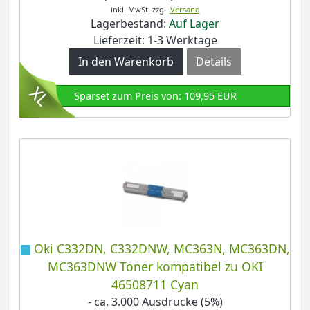
inkl. MwSt.
zzgl.
Versand
Lagerbestand:
Auf Lager
Lieferzeit: 1-3 Werktage
Details
Sparset zum Preis von: 109,95 EUR
Oki C332DN, C332DNW, MC363N, MC363DN,
MC363DNW Toner kompatibel zu OKI
46508711 Cyan
- ca. 3.000 Ausdrucke (5%)