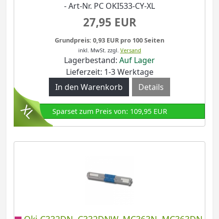
- Art-Nr. PC OKI533-CY-XL
27,95 EUR
Grundpreis: 0,93 EUR pro 100 Seiten
inkl. MwSt.
zzgl.
Versand
Lagerbestand:
Auf Lager
Lieferzeit: 1-3 Werktage
Details
Sparset zum Preis von: 109,95 EUR
Oki C332DN, C332DNW, MC363N, MC363DN,