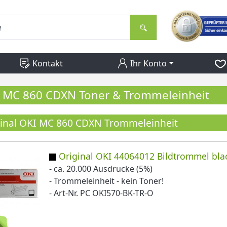
Kontakt
Ihr Konto
 MC 860 CDXN Toner & Trommeleinheit
inal OKI MC 860 CDXN Trommeleinheit
Original OKI 44064012 Bildtrommel bla
- ca. 20.000 Ausdrucke (5%)
- Trommeleinheit - kein Toner!
- Art-Nr. PC OKI570-BK-TR-O