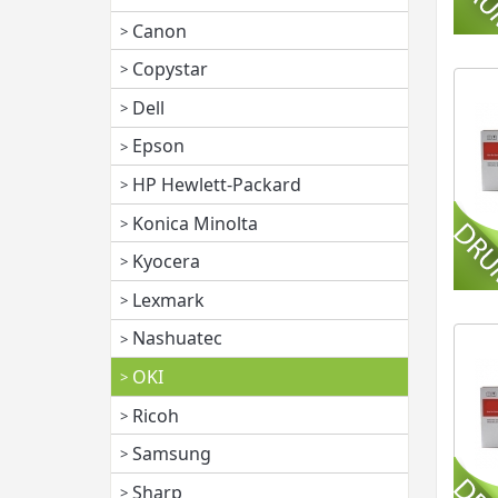
Canon
Copystar
Dell
Epson
HP Hewlett-Packard
Konica Minolta
Kyocera
Lexmark
Nashuatec
OKI
Ricoh
Samsung
Sharp