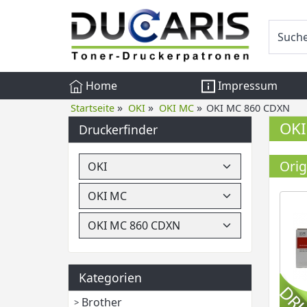
Home
Impressum
»
»
»
Startseite
OKI
OKI MC
OKI MC 860 CDXN
OKI
Druckerfinder
Orig
Kategorien
Brother