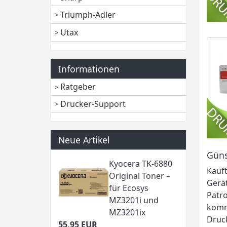
Triumph-Adler
Utax
Informationen
Ratgeber
Drucker-Support
Neue Artikel
Güns
Kyocera TK-6880
Kauft
Original Toner –
Gerät
für Ecosys
Patro
MZ3201i und
kommt
MZ3201ix
Druck
55,95 EUR