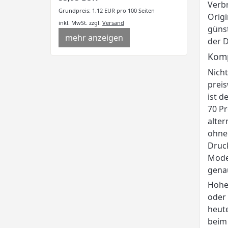
Verbr
Grundpreis: 1,12 EUR pro 100 Seiten
Origi
inkl. MwSt.
zzgl.
Versand
güns
mehr anzeigen
der D
Komp
Nicht
preis
ist d
70 Pr
alter
ohne 
Druck
Model
genau
Hohe
oder 
heute
beim 