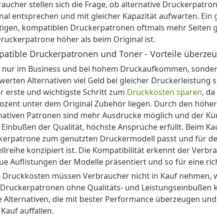
aucher stellen sich die Frage, ob alternative Druckerpatro
nal entsprechen und mit gleicher Kapazität aufwarten. Ein g
tigen, kompatiblen Druckerpatronen oftmals mehr Seiten g
ruckerpatrone höher als beim Original ist.
atible Druckerpatronen und Toner - Vorteile überze
 nur im Business und bei hohem Druckaufkommen, sondern 
werten Alternativen viel Geld bei gleicher Druckerleistun
er erste und wichtigste Schritt zum
Druckkosten sparen
, da
ozent unter dem Original Zubehör liegen. Durch den höher
nativen Patronen sind mehr Ausdrucke möglich und der Kun
Einbußen der Qualität, höchste Ansprüche erfüllt. Beim Kauf
erpatrone zum genutzten Druckermodell passt und für den
lreihe konzipiert ist. Die Kompatibilität erkennt der Verbr
e Auflistungen der Modelle präsentiert und so für eine ric
 Druckkosten müssen Verbraucher nicht in Kauf nehmen, w
Druckerpatronen ohne Qualitäts- und Leistungseinbußen k
 Alternativen, die mit bester Performance überzeugen und
Kauf auffallen.