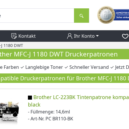
Kontakt
Ihr Konto
-J 1180 DWT
ther MFC-J 1180 DWT Druckerpatronen
e Farben ✓ Langlebige Toner ✓ Schneller Versand ✓ Jetzt D
atible Druckerpatronen für Brother MFC-J 1180
Brother LC-223BK Tintenpatrone kompa
black
- Füllmenge: 14,6ml
- Art-Nr. PC BR110-BK