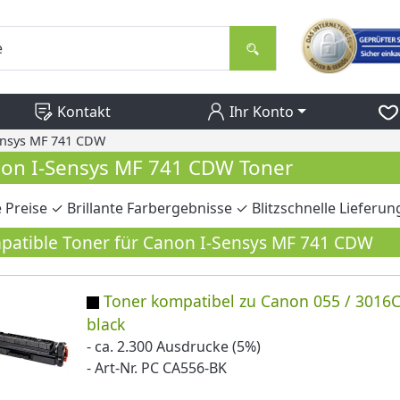
Kontakt
Ihr Konto
ensys MF 741 CDW
on I-Sensys MF 741 CDW Toner
 Preise ✓ Brillante Farbergebnisse ✓ Blitzschnelle Lieferun
atible Toner für Canon I-Sensys MF 741 CDW
Toner kompatibel zu Canon 055 / 3016
black
- ca. 2.300 Ausdrucke (5%)
- Art-Nr. PC CA556-BK