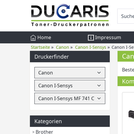
Home
Impressum
»
»
»
Startseite
Canon
Canon I-Sensys
Canon I-S
Can
Druckerfinder
Beste
Komp
Kategorien
Brother