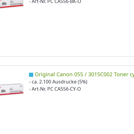
- Art-Nr. PC CA556-BK-O
Original Canon 055 / 3015C002 Toner c
- ca. 2.100 Ausdrucke (5%)
- Art-Nr. PC CA556-CY-O