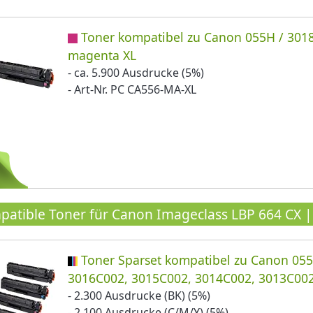
Toner kompatibel zu Canon 055H / 301
magenta XL
- ca. 5.900 Ausdrucke (5%)
- Art-Nr. PC CA556-MA-XL
atible Toner für Canon Imageclass LBP 664 CX |
Toner Sparset kompatibel zu Canon 055
3016C002, 3015C002, 3014C002, 3013C00
- 2.300 Ausdrucke (BK) (5%)
- 2.100 Ausdrucke (C/M/Y) (5%)