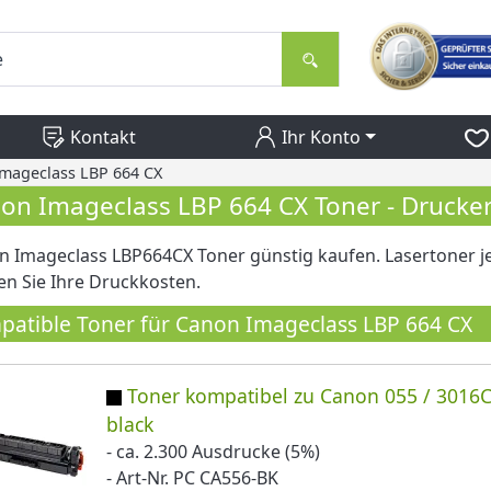
Kontakt
Ihr Konto
mageclass LBP 664 CX
on Imageclass LBP 664 CX Toner - Drucke
 Imageclass LBP664CX Toner günstig kaufen. Lasertoner jet
n Sie Ihre Druckkosten.
atible Toner für Canon Imageclass LBP 664 CX
Toner kompatibel zu Canon 055 / 3016
black
- ca. 2.300 Ausdrucke (5%)
- Art-Nr. PC CA556-BK