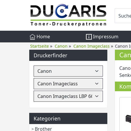
Home
Impressum
»
»
»
Startseite
Canon
Canon Imageclass
Canon I
Can
Druckerfinder
Canon
Senke
Komp
Kategorien
Brother