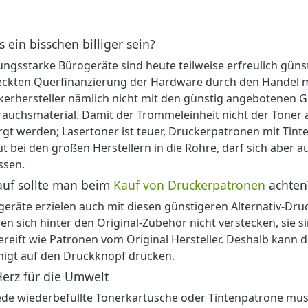
s ein bisschen billiger sein?
ungsstarke Bürogeräte sind heute teilweise erfreulich gü
eckten Querfinanzierung der Hardware durch den Handel 
erhersteller nämlich nicht mit den günstig angebotenen 
auchsmaterial. Damit der Trommeleinheit nicht der Toner 
gt werden; Lasertoner ist teuer, Druckerpatronen mit Tinte
t bei den großen Herstellern in die Röhre, darf sich aber au
ssen.
uf sollte man beim
Kauf von Druckerpatronen
achten
eräte erzielen auch mit diesen günstigeren Alternativ-Dr
n sich hinter den Original-Zubehör nicht verstecken, sie s
reift wie Patronen vom Original Hersteller. Deshalb kann 
higt auf den Druckknopf drücken.
Herz für die Umwelt
ede wiederbefüllte Tonerkartusche oder Tintenpatrone muss