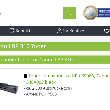
Kontakt
Ihr Konto
on LBP 310 Toner
atible Toner für Canon LBP 310
Toner kompatibel zu HP C3906A, Canon
1548A003 black
- ca. 2.500 Ausdrucke (5%)
- Art-Nr. PC HP508