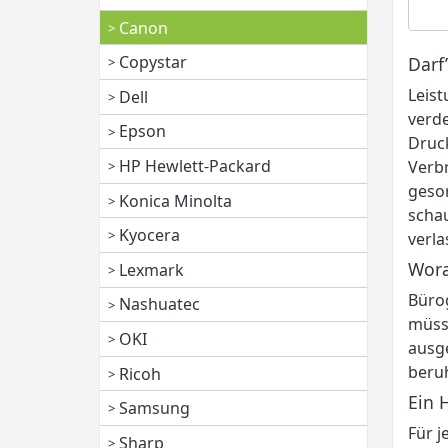
Canon
Copystar
Darf’
Leist
Dell
verd
Epson
Druck
HP Hewlett-Packard
Verbr
gesor
Konica Minolta
schau
Kyocera
verla
Wora
Lexmark
Bürog
Nashuatec
müsse
OKI
ausge
beru
Ricoh
Ein 
Samsung
Für j
Sharp