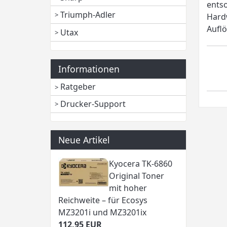
entso
Triumph-Adler
Hardw
Auflö
Utax
Informationen
Ratgeber
Drucker-Support
Neue Artikel
Kyocera TK-6860
Original Toner
mit hoher
Reichweite – für Ecosys
MZ3201i und MZ3201ix
112,95 EUR