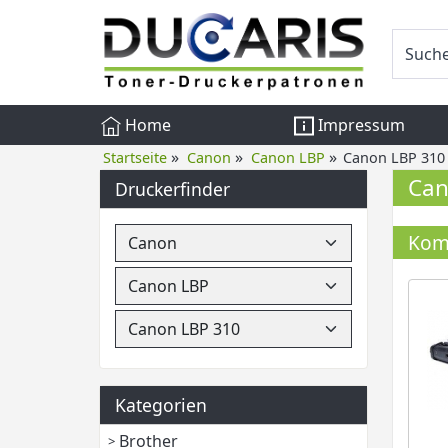
Home
Impressum
»
»
»
Startseite
Canon
Canon LBP
Canon LBP 310
Can
Druckerfinder
Komp
Kategorien
Brother