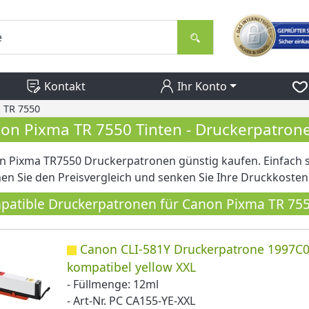
Kontakt
Ihr Konto
 TR 7550
on Pixma TR 7550 Tinten - Druckerpatron
n Pixma TR7550 Druckerpatronen günstig kaufen. Einfach s
n Sie den Preisvergleich und senken Sie Ihre Druckkosten
atible Druckerpatronen für Canon Pixma TR 75
Canon CLI-581Y Druckerpatrone 1997C
kompatibel yellow XXL
- Füllmenge: 12ml
- Art-Nr. PC CA155-YE-XXL