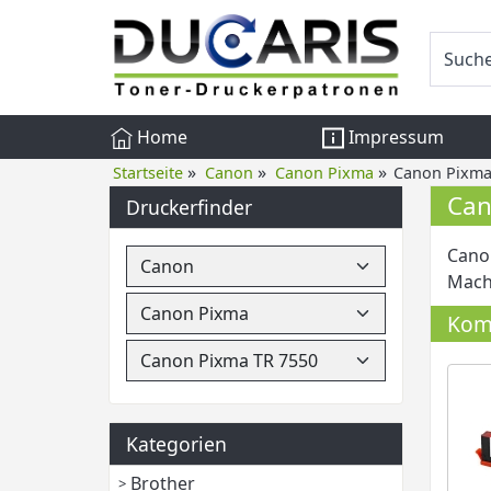
Home
Impressum
»
»
»
Startseite
Canon
Canon Pixma
Canon Pixma
Can
Druckerfinder
Cano
Mache
Komp
Kategorien
Brother