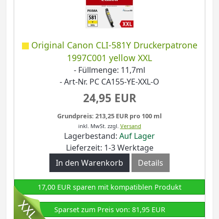
Original Canon CLI-581Y Druckerpatrone
1997C001 yellow XXL
- Füllmenge: 11,7ml
- Art-Nr. PC CA155-YE-XXL-O
24,95 EUR
Grundpreis: 213,25 EUR pro 100 ml
inkl. MwSt.
zzgl.
Versand
Lagerbestand:
Auf Lager
Lieferzeit: 1-3 Werktage
In den Warenkorb
Details
17,00 EUR sparen mit kompatiblen Produkt
Sparset zum Preis von: 81,95 EUR