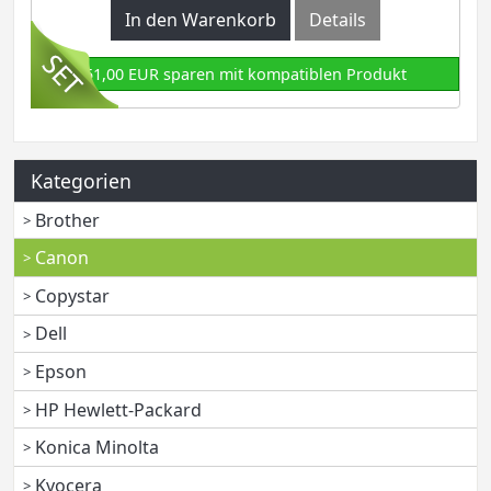
In den Warenkorb
Details
51,00 EUR sparen mit kompatiblen Produkt
Kategorien
Brother
Canon
Copystar
Dell
Epson
HP Hewlett-Packard
Konica Minolta
Kyocera