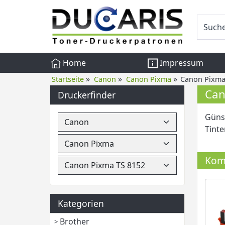
Home
Impressum
»
»
»
Startseite
Canon
Canon Pixma
Canon Pixma
Can
Druckerfinder
Güns
Tinte
Komp
Kategorien
Brother