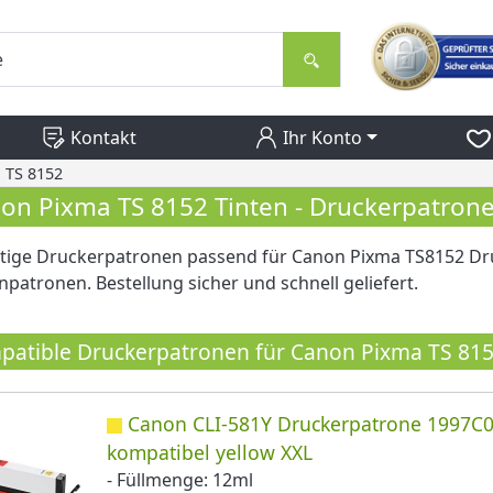
Kontakt
Ihr Konto
 TS 8152
on Pixma TS 8152 Tinten - Druckerpatron
tige Druckerpatronen passend für Canon Pixma TS8152 Dru
npatronen. Bestellung sicher und schnell geliefert.
atible Druckerpatronen für Canon Pixma TS 81
Canon CLI-581Y Druckerpatrone 1997C
kompatibel yellow XXL
- Füllmenge: 12ml