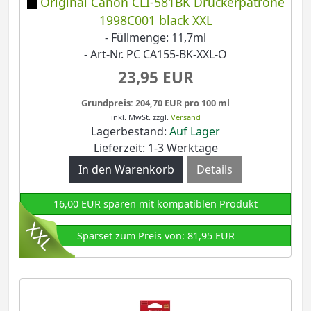
Original Canon CLI-581BK Druckerpatrone
1998C001 black XXL
- Füllmenge: 11,7ml
- Art-Nr. PC CA155-BK-XXL-O
23,95 EUR
Grundpreis: 204,70 EUR pro 100 ml
inkl. MwSt.
zzgl.
Versand
Lagerbestand:
Auf Lager
Lieferzeit: 1-3 Werktage
Details
16,00 EUR sparen mit kompatiblen Produkt
Sparset zum Preis von: 81,95 EUR