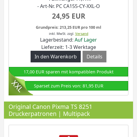
- Art-Nr. PC CA155-CY-XXL-O
24,95 EUR
Grundpreis: 213,25 EUR pro 100 ml
inkl. MwSt.
zzgl.
Versand
Lagerbestand:
Auf Lager
Lieferzeit: 1-3 Werktage
Details
17,00 EUR sparen mit kompatiblen Produkt
Sparset zum Preis von: 81,95 EUR
Original Canon Pixma TS 8251
Druckerpatronen | Multipack