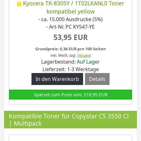
Kyocera TK-8305Y / 1T02LKANL0 Toner
kompatibel yellow
- ca. 15.000 Ausdrucke (5%)
- Art-Nr. PC KY547-YE
53,95 EUR
Grundpreis: 0,36 EUR pro 100 Seiten
inkl. MwSt.
zzgl.
Versand
Lagerbestand:
Auf Lager
Lieferzeit: 1-3 Werktage
Details
Sparset zum Preis von: 218,95 EUR
Kompatible Toner für Copystar CS 3550 CI
| Multipack