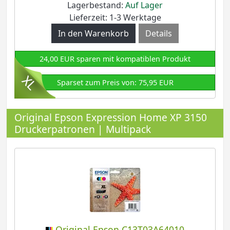
Lagerbestand:
Auf Lager
Lieferzeit: 1-3 Werktage
Details
24,00 EUR sparen mit kompatiblen Produkt
Sparset zum Preis von: 75,95 EUR
Original Epson Expression Home XP 3150
Druckerpatronen | Multipack
Original Epson C13T03A64010