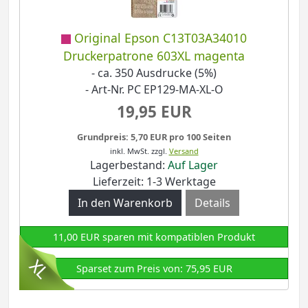
Original Epson C13T03A34010
Druckerpatrone 603XL magenta
- ca. 350 Ausdrucke (5%)
- Art-Nr. PC EP129-MA-XL-O
19,95 EUR
Grundpreis: 5,70 EUR pro 100 Seiten
inkl. MwSt.
zzgl.
Versand
Lagerbestand:
Auf Lager
Lieferzeit: 1-3 Werktage
Details
11,00 EUR sparen mit kompatiblen Produkt
Sparset zum Preis von: 75,95 EUR