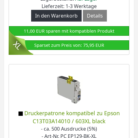
Lieferzeit: 1-3 Werktage
In den Warenkorb
Details
11,00 EUR sparen mit kompatiblen Produkt
Sparset zum Preis von: 75,95 EUR
Druckerpatrone kompatibel zu Epson
C13T03A14010 / 603XL black
- ca. 500 Ausdrucke (5%)
- Art-Nr. PC EP129-BK-XL