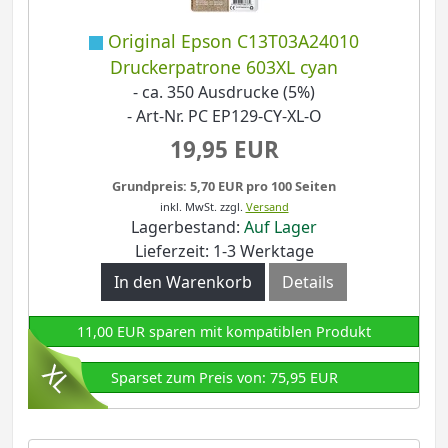
Original Epson C13T03A24010
Druckerpatrone 603XL cyan
- ca. 350 Ausdrucke (5%)
- Art-Nr. PC EP129-CY-XL-O
19,95 EUR
Grundpreis: 5,70 EUR pro 100 Seiten
inkl. MwSt.
zzgl.
Versand
Lagerbestand:
Auf Lager
Lieferzeit: 1-3 Werktage
In den Warenkorb
Details
11,00 EUR sparen mit kompatiblen Produkt
Sparset zum Preis von: 75,95 EUR