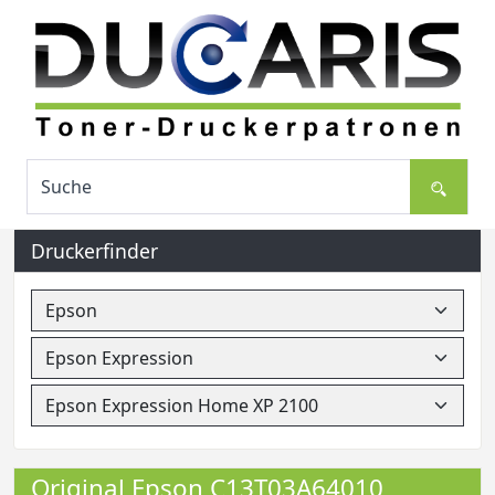
Druckerfinder
Original Epson C13T03A64010