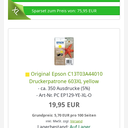
Sparset zum Preis von: 75,95 EUR
Original Epson C13T03A44010
Druckerpatrone 603XL yellow
- ca. 350 Ausdrucke (5%)
- Art-Nr. PC EP129-YE-XL-O
19,95 EUR
Grundpreis: 5,70 EUR pro 100 Seiten
inkl. MwSt.
zzgl.
Versand
Lagerbestand:
Auf Lager