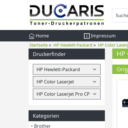
Home
Impressum
»
»
Startseite
HP Hewlett-Packard
HP Color Laserj
HP 
Druckerfinder
Orig
Kategorien
Brother