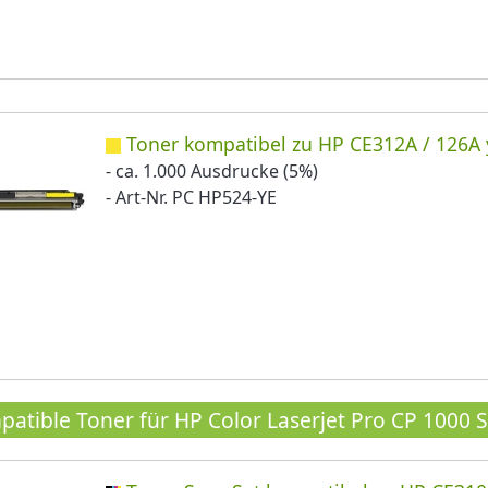
Toner kompatibel zu HP CE312A / 126A 
- ca. 1.000 Ausdrucke (5%)
- Art-Nr. PC HP524-YE
atible Toner für HP Color Laserjet Pro CP 1000 S