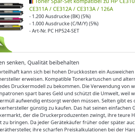
Toner Spar-Set kompatibel zu HP CE310
CE311A / CE312A / CE313A / 126A
- 1.200 Ausdrucke (BK) (5%)
- 1.000 Ausdrucke (C/M/Y) (5%)
- Art-Nr. PC HP524-SET
en senken, Qualität beibehalten
orteilhaft kann sich bei hohen Druckkosten ein Ausweiche
hersteller erweisen. Kompatible Tonerkartuschen und alter
 jedes Druckermodell zu bekommen. Die Verwendung von w
npatronen spart bares Geld und schützt die Umwelt, weil 
ermüll aufwendig entsorgt werden müssen. Selten gibt es 
erhersteller günstig zu kaufen. Das hat seinen einfache
ermarkt, der die Druckerproduzenten zwingt, ihre teure 
 zu bringen. Da jeder Gerätekäufer früher oder später au
eräthersteller, ihre scharfen Preiskalkulationen bei der H