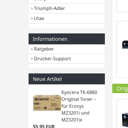
Triumph-Adler
Utax
Informationen
Ratgeber
Drucker-Support
Neue Artikel
Orig
Kyocera TK-6880
Original Toner –
für Ecosys
MZ3201i und
MZ3201ix
55,95 EUR