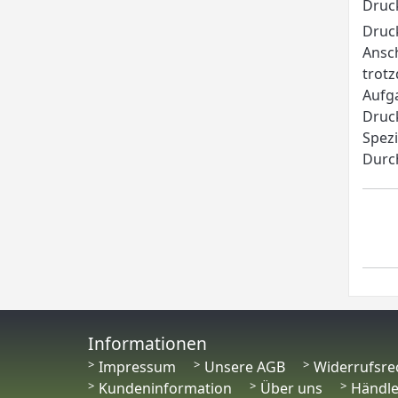
Druc
Druck
Ansch
trotz
Aufga
Druck
Spezi
Durch
Informationen
Impressum
Unsere AGB
Widerrufsre
Kundeninformation
Über uns
Händl