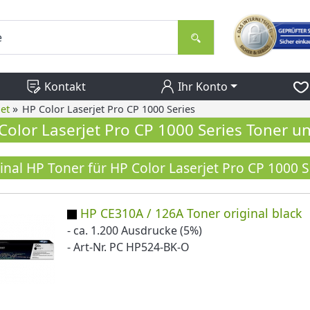
Kontakt
Ihr Konto
»
et
HP Color Laserjet Pro CP 1000 Series
Color Laserjet Pro CP 1000 Series Toner 
inal HP Toner für HP Color Laserjet Pro CP 1000 S
HP CE310A / 126A Toner original black
- ca. 1.200 Ausdrucke (5%)
- Art-Nr. PC HP524-BK-O