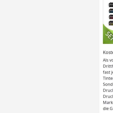
Kost
Als v
Dritt
fast
Tinte
Sond
Druck
Druck
Markt
die G