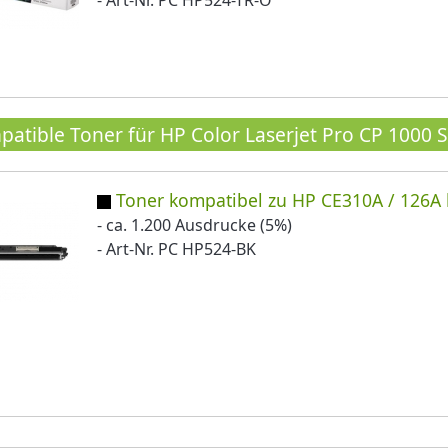
- Art-Nr. PC HP524-TR-O
atible Toner für HP Color Laserjet Pro CP 1000 S
Toner kompatibel zu HP CE310A / 126A 
- ca. 1.200 Ausdrucke (5%)
- Art-Nr. PC HP524-BK