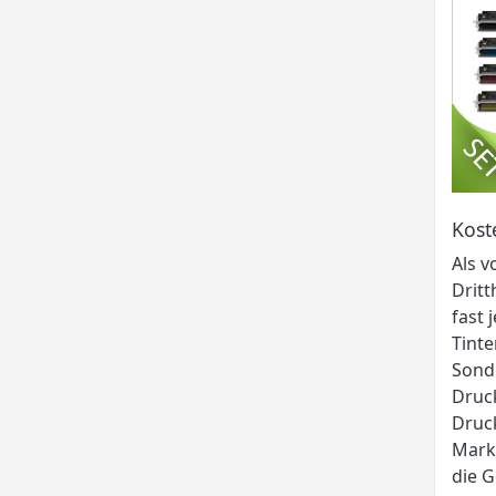
Kost
Als v
Dritt
fast
Tinte
Sond
Druck
Druck
Markt
die G