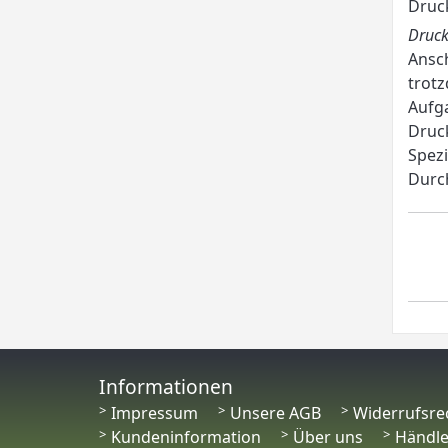
Druc
Druck
Ansch
trotz
Aufga
Druck
Spezi
Durch
Informationen
Impressum
Unsere AGB
Widerrufsre
Kundeninformation
Über uns
Händl