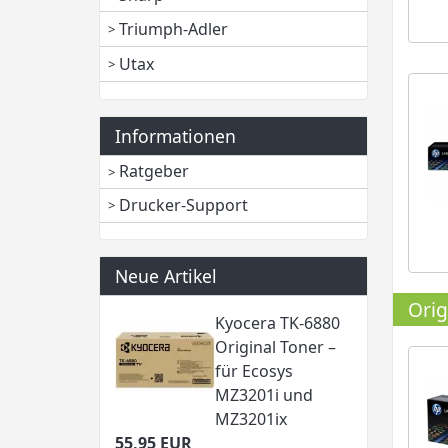
Triumph-Adler
Utax
Informationen
Ratgeber
Drucker-Support
Neue Artikel
Orig
Kyocera TK-6880
Original Toner –
für Ecosys
MZ3201i und
MZ3201ix
55,95 EUR