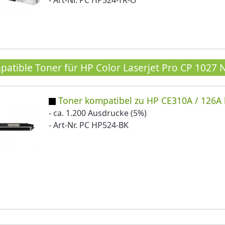
- Art-Nr. PC HP524-TR-O
atible Toner für HP Color Laserjet Pro CP 1027
Toner kompatibel zu HP CE310A / 126A 
- ca. 1.200 Ausdrucke (5%)
- Art-Nr. PC HP524-BK