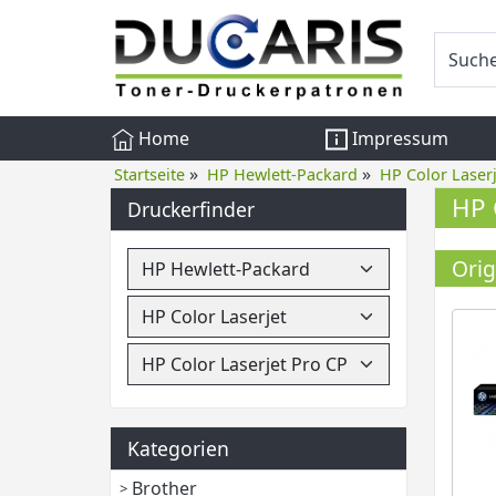
Home
Impressum
»
»
Startseite
HP Hewlett-Packard
HP Color Laserj
HP 
Druckerfinder
Orig
Kategorien
Brother