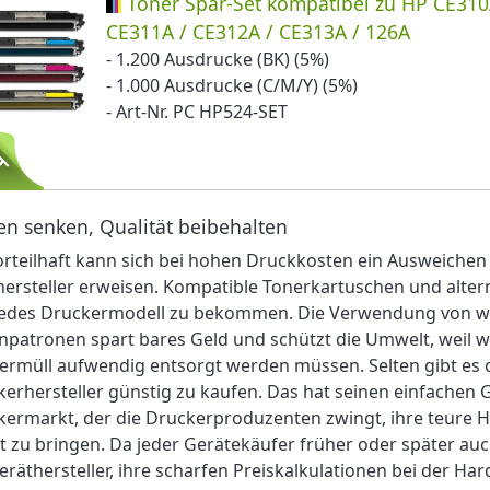
Toner Spar-Set kompatibel zu HP CE310
CE311A / CE312A / CE313A / 126A
- 1.200 Ausdrucke (BK) (5%)
- 1.000 Ausdrucke (C/M/Y) (5%)
- Art-Nr. PC HP524-SET
en senken, Qualität beibehalten
orteilhaft kann sich bei hohen Druckkosten ein Ausweiche
hersteller erweisen. Kompatible Tonerkartuschen und alter
 jedes Druckermodell zu bekommen. Die Verwendung von w
npatronen spart bares Geld und schützt die Umwelt, weil 
ermüll aufwendig entsorgt werden müssen. Selten gibt es 
erhersteller günstig zu kaufen. Das hat seinen einfache
ermarkt, der die Druckerproduzenten zwingt, ihre teure 
 zu bringen. Da jeder Gerätekäufer früher oder später au
eräthersteller, ihre scharfen Preiskalkulationen bei der H