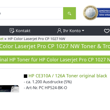
Kontakt
Ihr Konto
»
et
HP Color Laserjet Pro CP 1027 NW
Color Laserjet Pro CP 1027 NW Toner & T
inal HP Toner für HP Color Laserjet Pro CP 1027
HP CE310A / 126A Toner original black
- ca. 1.200 Ausdrucke (5%)
- Art-Nr. PC HP524-BK-O