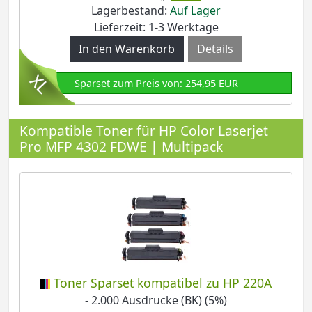
Lagerbestand:
Auf Lager
Lieferzeit: 1-3 Werktage
Details
Sparset zum Preis von: 254,95 EUR
Kompatible Toner für HP Color Laserjet
Pro MFP 4302 FDWE | Multipack
Toner Sparset kompatibel zu HP 220A
- 2.000 Ausdrucke (BK) (5%)