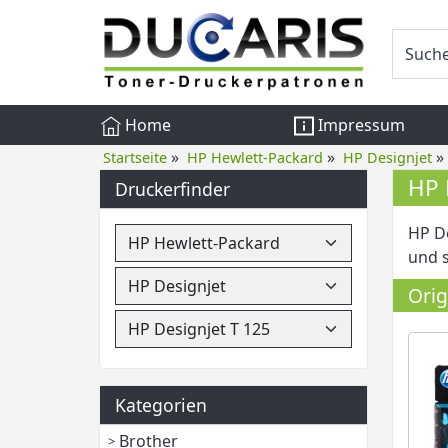
Home
Impressum
»
»
»
Startseite
HP Hewlett-Packard
HP Designjet
HP 
Druckerfinder
HP De
und s
Orig
Kategorien
Brother