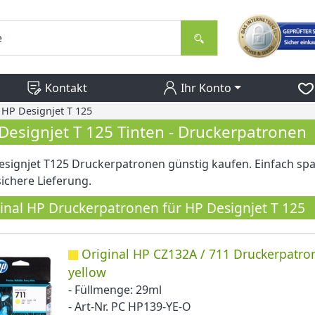
Kontakt
Ihr Konto
HP Designjet T 125
Designjet T 125 Tinten - Druckerpatronen
signjet T125 Druckerpatronen günstig kaufen. Einfach spa
ichere Lieferung.
inal HP Druckerpatronen für HP Designjet T 125
Original HP CZ132A / 711 Druckerpatro
yellow
- Füllmenge: 29ml
- Art-Nr. PC HP139-YE-O