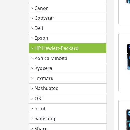
Canon
Copystar
Dell
Epson
HP Hewlett-Packard
Konica Minolta
Kyocera
Lexmark
Nashuatec
OKI
Ricoh
Samsung
Sharp