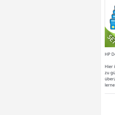
HP De
Hier 
zu gü
überz
lerne