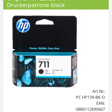
Druckerpatrone black
Art.Nr.:
PC HP139-BK-O
EAN:
0886112890667