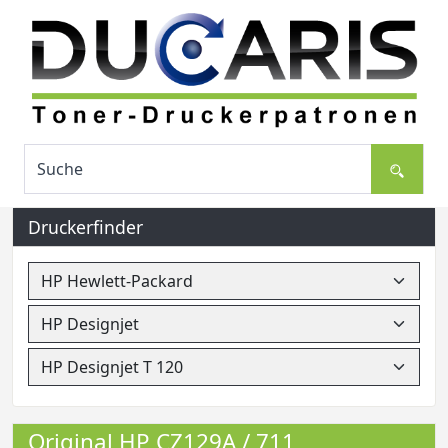
Druckerfinder
Original HP CZ129A / 711