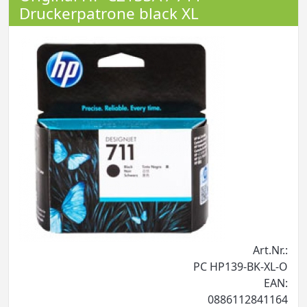
Druckerpatrone black XL
Art.Nr.:
PC HP139-BK-XL-O
EAN:
0886112841164