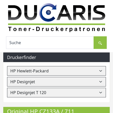
Druckerfinder
Original HP CZ133A / 711