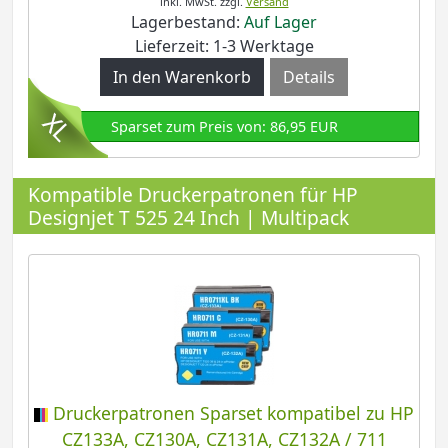
inkl. MwSt.
zzgl.
Versand
Lagerbestand:
Auf Lager
Lieferzeit: 1-3 Werktage
Details
Sparset zum Preis von: 86,95 EUR
Kompatible Druckerpatronen für HP
Designjet T 525 24 Inch | Multipack
Druckerpatronen Sparset kompatibel zu HP
CZ133A, CZ130A, CZ131A, CZ132A / 711