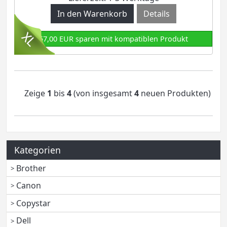
Details
57,00 EUR sparen mit kompatiblen Produkt
Zeige
1
bis
4
(von insgesamt
4
neuen Produkten)
Kategorien
Brother
Canon
Copystar
Dell