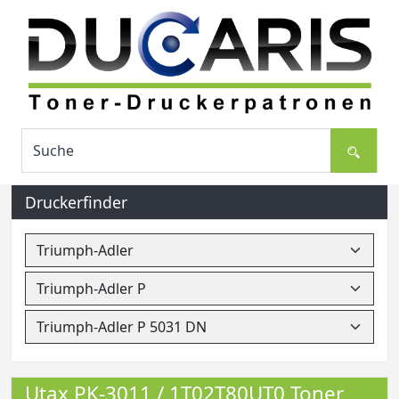
Druckerfinder
Utax PK-3011 / 1T02T80UT0 Toner