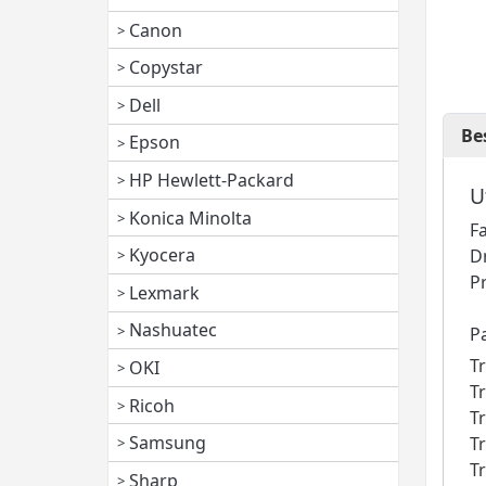
Canon
Copystar
Dell
Be
Epson
HP Hewlett-Packard
U
Konica Minolta
F
Kyocera
D
P
Lexmark
Nashuatec
P
T
OKI
T
Ricoh
T
Samsung
T
T
Sharp