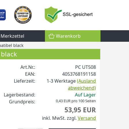
Merkzettel
Warenkorb
atibel black
 black
Art.Nr.:
PC UT508
EAN:
4053768191158
Lieferzeit:
1-3 Werktage
(Ausland
abweichend)
Lagerbestand:
Auf Lager
0,43 EUR pro 100 Seiten
Grundpreis:
53,95 EUR
inkl. MwSt.
zzgl.
Versand