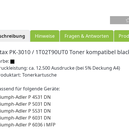
schreibung
Hinweise
Fragen & Antworten
Prod
tax PK-3010 / 1T02T90UT0 Toner kompatibel blac
arbe:
ruckleistung: ca. 12.500 Ausdrucke (bei 5% Deckung A4)
roduktart: Tonerkartusche
assend für folgende Geräte:
riumph-Adler P 4531 DN
riumph-Adler P 5031 DN
riumph-Adler P 5531 DN
riumph-Adler P 6031 DN
riumph-Adler P 6036 i MFP