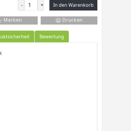
-
+
In den Warenkorb
Merken
Drucken
uktsicherheit
Bewertung
k