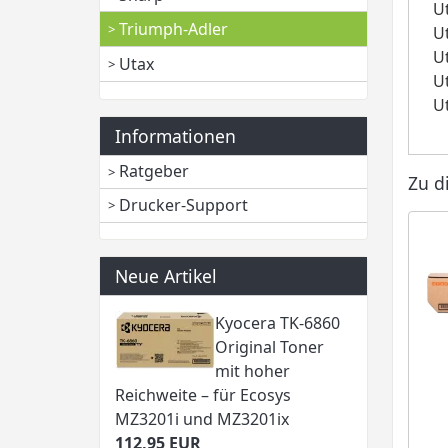
U
Triumph-Adler
U
U
Utax
U
U
Informationen
Ratgeber
Zu d
Drucker-Support
Neue Artikel
Kyocera TK-6860
Original Toner
mit hoher
Reichweite – für Ecosys
MZ3201i und MZ3201ix
112,95 EUR