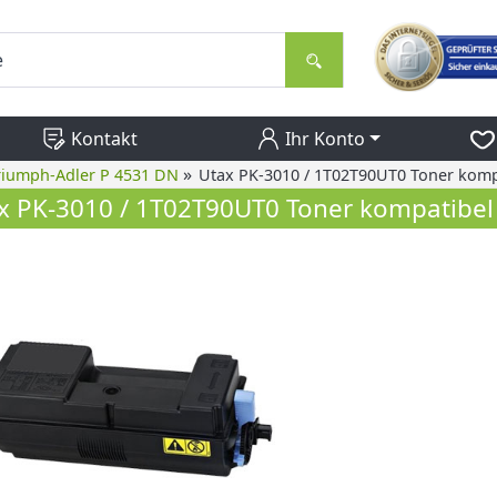
Kontakt
Ihr Konto
»
riumph-Adler P 4531 DN
Utax PK-3010 / 1T02T90UT0 Toner komp
x PK-3010 / 1T02T90UT0 Toner kompatibel