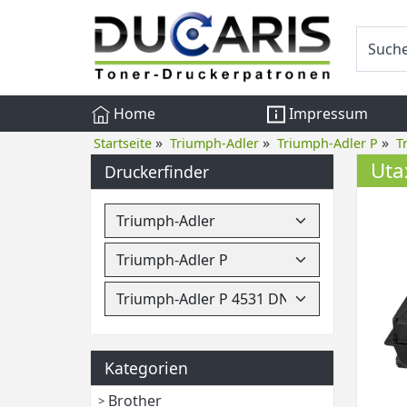
Home
Impressum
»
»
»
Startseite
Triumph-Adler
Triumph-Adler P
T
Uta
Druckerfinder
Kategorien
Brother