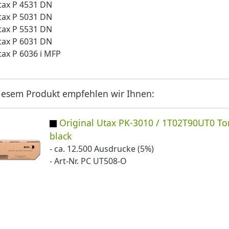
tax P 4531 DN
tax P 5031 DN
tax P 5531 DN
tax P 6031 DN
tax P 6036 i MFP
iesem Produkt empfehlen wir Ihnen:
Original Utax PK-3010 / 1T02T90UT0 To
black
- ca. 12.500 Ausdrucke (5%)
- Art-Nr. PC UT508-O