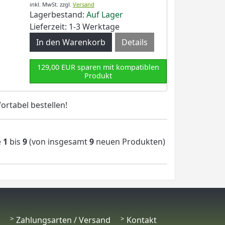
inkl. MwSt.
zzgl.
Versand
Lagerbestand:
Auf Lager
Lieferzeit: 1-3 Werktage
Details
129,00 EUR sparen mit kompatiblen
Produkt
rtabel bestellen!
e
1
bis
9
(von insgesamt
9
neuen Produkten)
Zahlungsarten / Versand
Kontakt