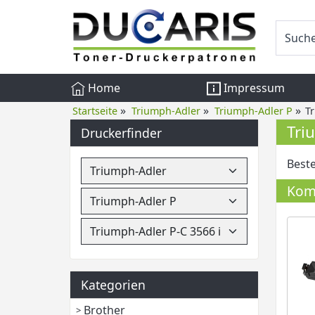
Home
Impressum
»
»
»
Startseite
Triumph-Adler
Triumph-Adler P
T
Tri
Druckerfinder
Beste
Komp
Kategorien
Brother