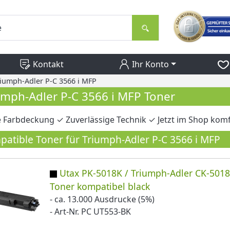
Kontakt
Ihr Konto
riumph-Adler P-C 3566 i MFP
umph-Adler P-C 3566 i MFP Toner
 Farbdeckung ✓ Zuverlässige Technik ✓ Jetzt im Shop komfo
atible Toner für Triumph-Adler P-C 3566 i MFP
Utax PK-5018K / Triumph-Adler CK-501
Toner kompatibel black
- ca. 13.000 Ausdrucke (5%)
- Art-Nr. PC UT553-BK