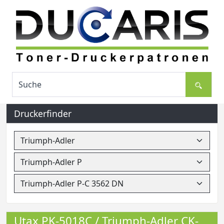
Druckerfinder
Utax PK-5018C / Triumph-Adler CK-