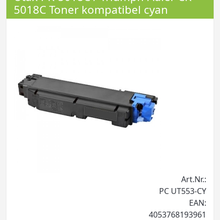
5018C Toner kompatibel cyan
Art.Nr.:
PC UT553-CY
EAN:
4053768193961