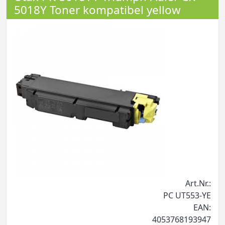
5018Y Toner kompatibel yellow
Art.Nr.:
PC UT553-YE
EAN:
4053768193947