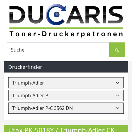
Druckerfinder
Utax PK-5018Y / Triumph-Adler CK-