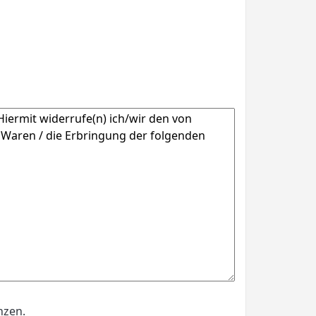
nzen.