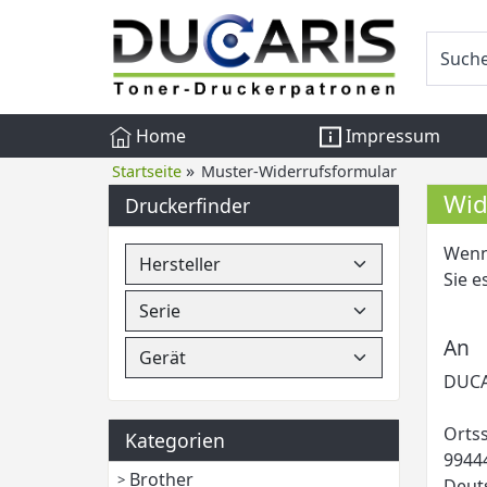
Home
Impressum
»
Startseite
Muster-Widerrufsformular
Wid
Druckerfinder
Wenn 
Sie e
An
DUCA
Ortss
Kategorien
9944
Brother
Deut