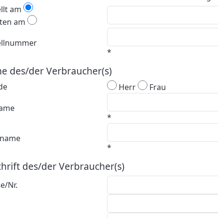
llt am
lten am
ellnummer
*
 des/der Verbraucher(s)
de
Herr
Frau
ame
*
hname
*
hrift des/der Verbraucher(s)
e/Nr.