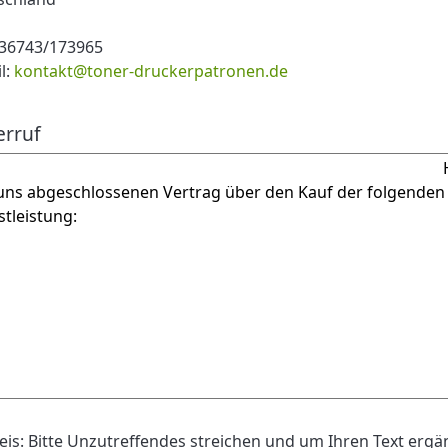
036743/173965
l:
kontakt@toner-druckerpatronen.de
rruf
is: Bitte Unzutreffendes streichen und um Ihren Text ergä