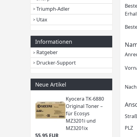
Beste
Triumph-Adler
Erha
Utax
Best
Informationen
Name
Ratgeber
Anre
Drucker-Support
Vorn
Neue Artikel
Nac
Kyocera TK-6880
Ansc
Original Toner –
für Ecosys
Straß
MZ3201i und
PLZ
MZ3201ix
55,95 EUR