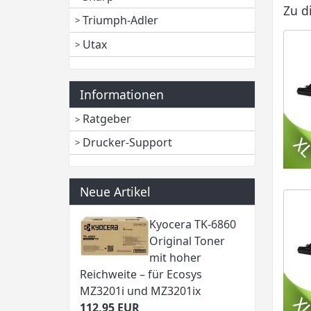
Zu d
Triumph-Adler
Utax
Informationen
Ratgeber
Drucker-Support
Neue Artikel
Kyocera TK-6860
Original Toner
mit hoher
Reichweite – für Ecosys
MZ3201i und MZ3201ix
112,95 EUR