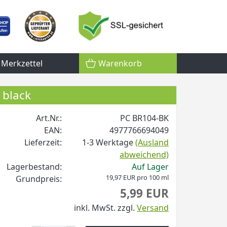
Merkzettel
Warenkorb
 black
Art.Nr.:
PC BR104-BK
EAN:
4977766694049
Lieferzeit:
1-3 Werktage
(Ausland
abweichend)
Lagerbestand:
Auf Lager
19,97 EUR pro 100 ml
Grundpreis:
5,99 EUR
inkl. MwSt.
zzgl.
Versand