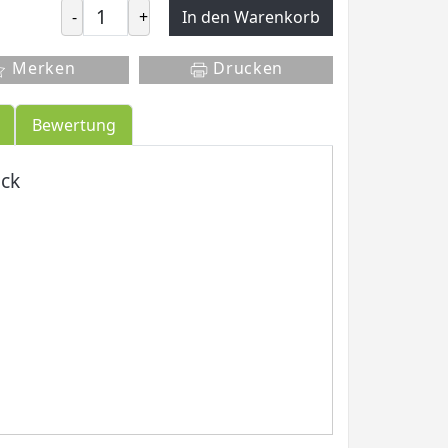
-
+
In den Warenkorb
Merken
Drucken
Bewertung
ack