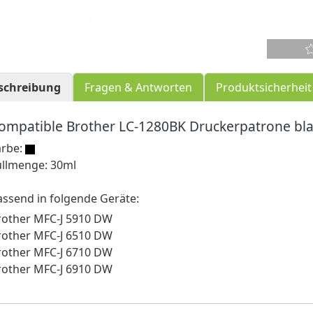
schreibung
Fragen & Antworten
Produktsicherheit
ompatible Brother LC-1280BK Druckerpatrone bl
arbe:
üllmenge: 30ml
assend in folgende Geräte:
rother MFC-J 5910 DW
rother MFC-J 6510 DW
rother MFC-J 6710 DW
rother MFC-J 6910 DW