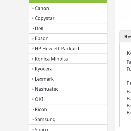
Canon
Copystar
Dell
Be
Epson
HP Hewlett-Packard
K
Konica Minolta
F
Kyocera
F
Lexmark
P
Nashuatec
B
B
OKI
B
Ricoh
B
Samsung
Sharp