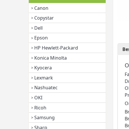
Canon
Copystar
Dell
Epson
HP Hewlett-Packard
Be
Konica Minolta
O
Kyocera
F
Lexmark
D
Nashuatec
O
P
OKI
O
Ricoh
B
Samsung
B
B
Sharp