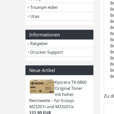
B
Triumph-Adler
B
B
Utax
B
B
B
Informationen
B
Ratgeber
B
B
Drucker-Support
B
B
Neue Artikel
B
B
Kyocera TK-6860
Original Toner
mit hoher
Zu d
Reichweite – für Ecosys
MZ3201i und MZ3201ix
112,95 EUR