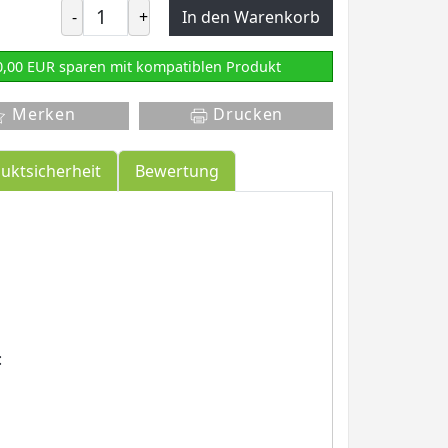
-
+
In den Warenkorb
0,00 EUR sparen mit kompatiblen Produkt
Merken
Drucken
uktsicherheit
Bewertung
: