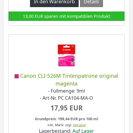
In den Warenkorb
Details
13,00 EUR sparen mit kompatiblen Produkt
Canon CLI-526M Tintenpatrone original
magenta
- Füllmenge: 9ml
- Art-Nr. PC CA104-MA-O
17,95 EUR
Grundpreis: 199,44 EUR pro 100 ml
inkl. MwSt.
zzgl.
Versand
Lagerbestand:
Auf Lager